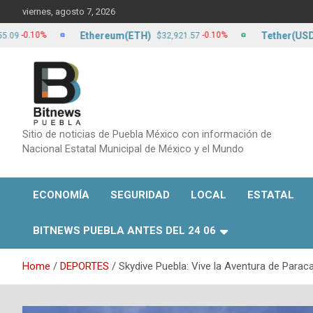
Skip
viernes, agosto 7, 2026
to
content
Ethereum(ETH)
Tether(USDT)
%
-0.10%
$32,921.57
$17.2
Sitio de noticias de Puebla México con información de
Nacional Estatal Municipal de México y el Mundo
ECONOMÍA
SEGURIDAD
LOCAL
ESTATAL
BITNEWS PUEBLA ANTES DEL 24 06
Home
DEPORTES
Skydive Puebla: Vive la Aventura de Parac