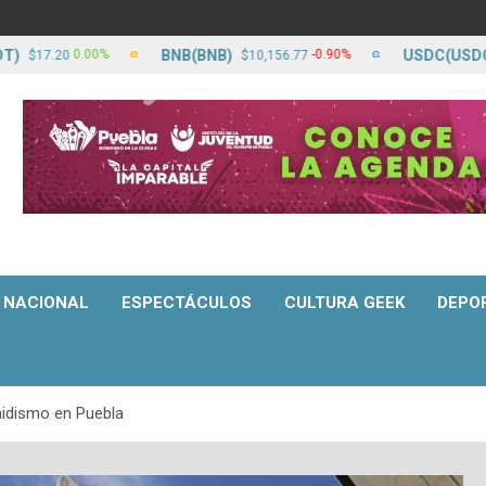
BNB(BNB)
USDC(USDC)
0.00%
-0.90%
0
$10,156.77
$17.21
NACIONAL
ESPECTÁCULOS
CULTURA GEEK
DEPO
aidismo en Puebla