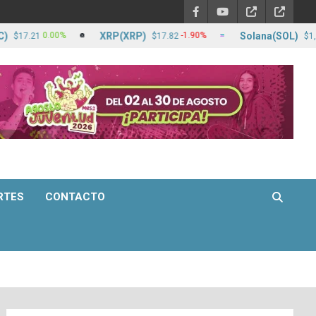
XRP(XRP)
Solana(SOL)
0.00%
-1.90%
-0.
$17.82
$1,264.80
RTES
CONTACTO