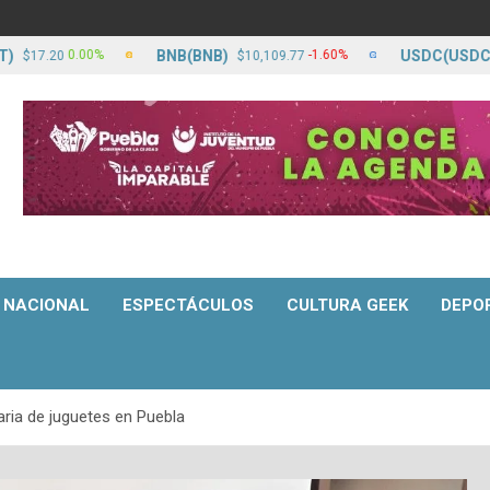
BNB(BNB)
USDC(USDC)
0.00%
-1.60%
20
$10,109.77
$17.2
NACIONAL
ESPECTÁCULOS
CULTURA GEEK
DEPO
ria de juguetes en Puebla