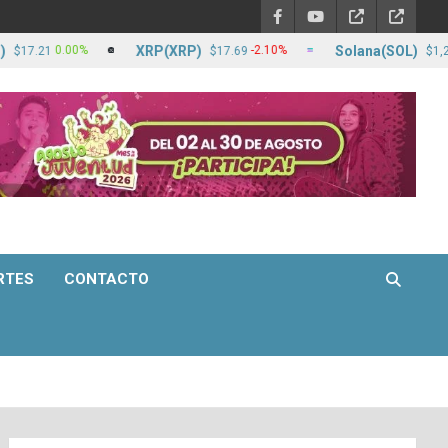
XRP(XRP)
Solana(SOL)
0.00%
-2.10%
-
1
$17.69
$1,255.85
RTES
CONTACTO