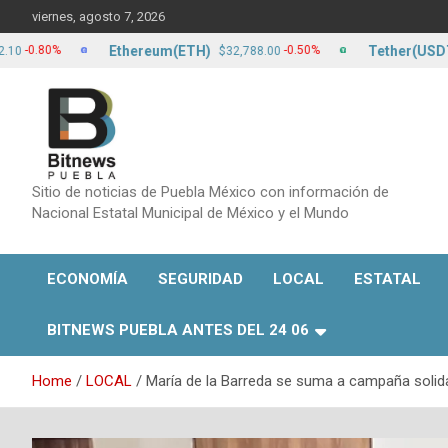
Skip
viernes, agosto 7, 2026
to
content
Ethereum(ETH)
Tether(USDT)
80%
-0.50%
$32,788.00
$17.
Sitio de noticias de Puebla México con información de
Nacional Estatal Municipal de México y el Mundo
ECONOMÍA
SEGURIDAD
LOCAL
ESTATAL
BITNEWS PUEBLA ANTES DEL 24 06
Home
LOCAL
María de la Barreda se suma a campaña solida