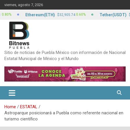
Skip
viernes, agosto 7, 2026
to
content
Ethereum(ETH)
Tether(USDT)
0.60%
$32,905.74
$17.15
Sitio de noticias de Puebla México con información de Nacional
Estatal Municipal de México y el Mundo
Home
ESTATAL
Astroparque posicionará a Puebla como referente nacional en
turismo científico