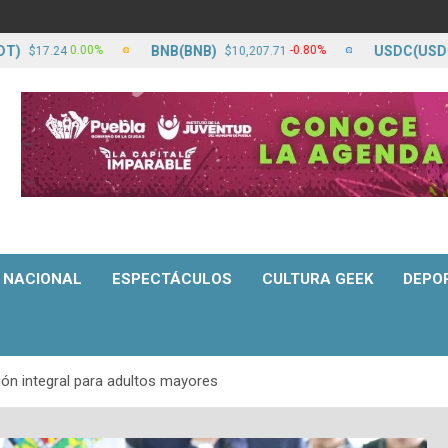
BNB(BNB)
USDC(USDC)
0.00%
-0.80%
7.24
$10,207.71
$17
NACIONAL
ESPECTÁCULOS
CULTURA GEEK
DEPO
ión integral para adultos mayores