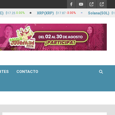
XRP(XRP)
Solana(SOL)
0.00%
-3.00%
.25
$17.87
$1,253.47
RTES
CONTACTO