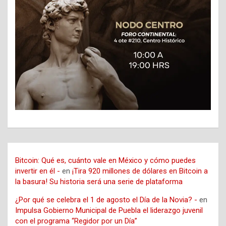
Bitcoin: Qué es, cuánto vale en México y cómo puedes
invertir en él -
en
¡Tira 920 millones de dólares en Bitcoin a
la basura! Su historia será una serie de plataforma
¿Por qué se celebra el 1 de agosto el Día de la Novia? -
en
Impulsa Gobierno Municipal de Puebla el liderazgo juvenil
con el programa “Regidor por un Día”