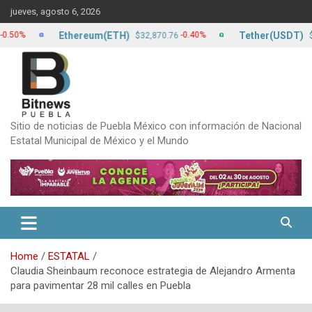
Skip
jueves, agosto 6, 2026
to
content
Ethereum(ETH)
Tether(USDT)
-0.40%
$32,870.76
$17.24
Sitio de noticias de Puebla México con información de Nacional
Estatal Municipal de México y el Mundo
Home
ESTATAL
Claudia Sheinbaum reconoce estrategia de Alejandro Armenta
para pavimentar 28 mil calles en Puebla