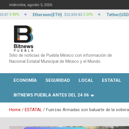
Skip
miércoles, agosto 5, 2026
to
content
Ethereum(ETH)
Tether(USDT)
90%
2.20%
$32,830.83
$17
Sitio de noticias de Puebla México con información de
Nacional Estatal Municipal de México y el Mundo
ECONOMÍA
SEGURIDAD
LOCAL
ESTATAL
BITNEWS PUEBLA ANTES DEL 24 06
Home
ESTATAL
Fuerzas Armadas son baluarte de la soberan