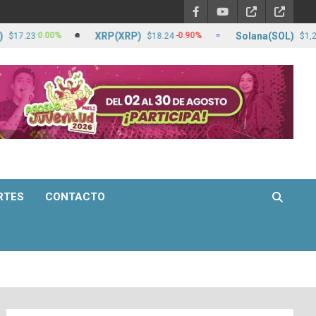
XRP(XRP)
Solana(SOL)
0.00%
-0.90%
0
3
$18.24
$1,271.24
RTES
CONTACTO