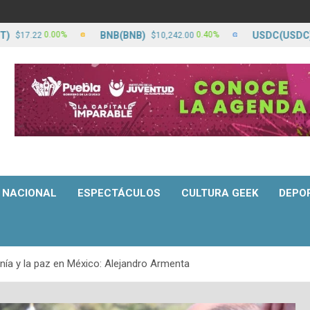
BNB(BNB)
USDC(USDC)
0.00%
0.40%
.22
$10,242.00
$17.2
NACIONAL
ESPECTÁCULOS
CULTURA GEEK
DEPO
ía y la paz en México: Alejandro Armenta