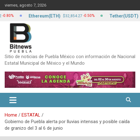
Skip
viernes, agosto 7, 2026
to
content
Ethereum(ETH)
Tether(USDT)
%
-0.50%
$32,854.27
$17.2
Sitio de noticias de Puebla México con información de Nacional
Estatal Municipal de México y el Mundo
Home
ESTATAL
Gobierno de Puebla alerta por lluvias intensas y posible caída
de granizo del 3 al 6 de junio