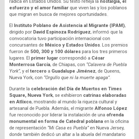
radica en Estados Unidos. Su texto refleja la
nostalgia, el
esfuerzo y el amor familiar
que viven las y los poblanos
que migran en busca de mejores oportunidades.
El
Instituto Poblano de Asistencia al Migrante (IPAM)
,
dirigido por
David Espinoza Rodríguez
, informó que la
convocatoria tuvo participación internacional con
concursantes de
México y Estados Unidos
. Los premios
fueron de
500, 300 y 100 dólares
para los tres primeros
lugares. El
primer lugar
correspondió a
César
Monterrosa García
, de Chiapas, con
“Calavera de Puebla
York”
, y el
tercero
a
Guadalupe Jiménez
, de Queens,
Nueva York, con
“Orgullo que ni la muerte apaga”
.
Durante la
celebración del Día de Muertos en Times
Square, Nueva York
, se exhibieron
catrinas elaboradas
en Atlixco
, mostrando al mundo la riqueza cultural y
artesanal de Puebla. Además, el migrante
Alfonso López
fue reconocido por liderar la instalación de una
ofrenda
monumental en forma de Catedral poblana
en la oficina
de representación
“Mi Casa es Puebla”
en Nueva Jersey,
donde también dedicó un altar a la abuela del mandatario