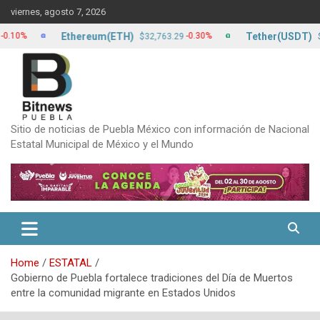
Skip
viernes, agosto 7, 2026
to
content
Ethereum(ETH)
Tether(USDT)
-0.30%
$32,763.29
$17.15
Sitio de noticias de Puebla México con información de Nacional
Estatal Municipal de México y el Mundo
Home
ESTATAL
Gobierno de Puebla fortalece tradiciones del Día de Muertos
entre la comunidad migrante en Estados Unidos