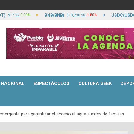
BNB(BNB)
USDC(USDC)
0.00%
-1.80%
7.22
$10,230.28
$17.
NACIONAL
ESPECTÁCULOS
CULTURA GEEK
DEPO
mergente para garantizar el acceso al agua a miles de familias