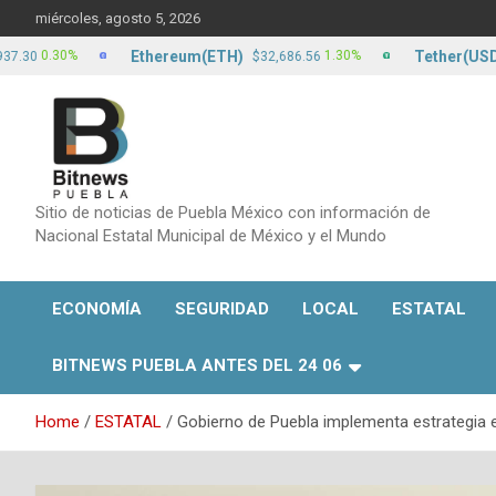
Skip
miércoles, agosto 5, 2026
to
content
Ethereum(ETH)
Tether(USDT)
.30%
1.30%
$32,686.56
$1
Sitio de noticias de Puebla México con información de
Nacional Estatal Municipal de México y el Mundo
ECONOMÍA
SEGURIDAD
LOCAL
ESTATAL
BITNEWS PUEBLA ANTES DEL 24 06
Home
ESTATAL
Gobierno de Puebla implementa estrategia e