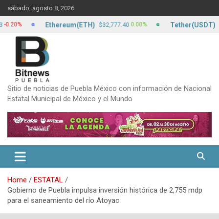
Skip
sábado, agosto 8, 2026
to
content
Ethereum(ETH)
Tether(USDT)
0%
0.00%
$32,777.40
$17.1
Sitio de noticias de Puebla México con información de Nacional
Estatal Municipal de México y el Mundo
Home
ESTATAL
Gobierno de Puebla impulsa inversión histórica de 2,755 mdp
para el saneamiento del río Atoyac