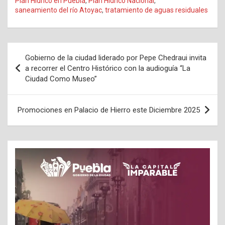
Plan Hídrico en Puebla
,
Plan Hídrico Nacional
,
saneamiento del río Atoyac
,
tratamiento de aguas residuales
Navegación
Gobierno de la ciudad liderado por Pepe Chedraui invita
de
a recorrer el Centro Histórico con la audioguía “La
Ciudad Como Museo”
entradas
Promociones en Palacio de Hierro este Diciembre 2025