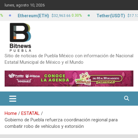
Skip
lunes, agosto 10, 2026
to
content
Ethereum(ETH)
Tether(USDT)
0.30%
0.00%
$32,963.66
$17.13
Sitio de noticias de Puebla México con información de Nacional
Estatal Municipal de México y el Mundo
Home
ESTATAL
Gobierno de Puebla refuerza coordinación regional para
combatir robo de vehículos y extorsión