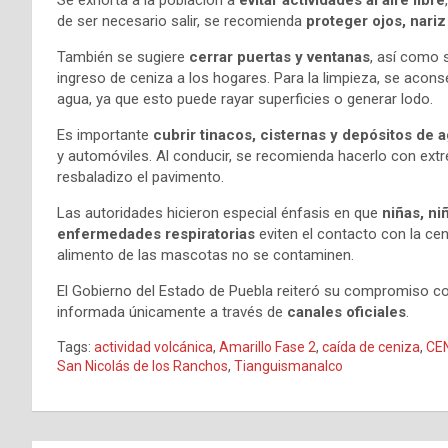
Se exhorta a la población a
evitar actividades al aire libre
de ser necesario salir, se recomienda
proteger ojos, nariz
También se sugiere
cerrar puertas y ventanas
, así como 
ingreso de ceniza a los hogares. Para la limpieza, se acon
agua, ya que esto puede rayar superficies o generar lodo.
Es importante
cubrir tinacos, cisternas y depósitos de 
y automóviles. Al conducir, se recomienda hacerlo con extre
resbaladizo el pavimento.
Las autoridades hicieron especial énfasis en que
niñas, n
enfermedades respiratorias
eviten el contacto con la ceni
alimento de las mascotas no se contaminen.
El Gobierno del Estado de Puebla reiteró su compromiso con
informada únicamente a través de
canales oficiales
.
Tags:
actividad volcánica
,
Amarillo Fase 2
,
caída de ceniza
,
CE
San Nicolás de los Ranchos
,
Tianguismanalco