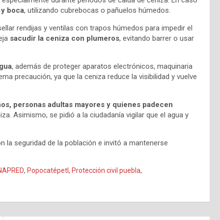
, especialmente durante periodos de caída de ceniza. En caso
 y boca
, utilizando cubrebocas o pañuelos húmedos.
sellar rendijas y ventilas con trapos húmedos para impedir el
seja
sacudir la ceniza con plumeros
, evitando barrer o usar
agua
, además de proteger aparatos electrónicos, maquinaria
ma precaución, ya que la ceniza reduce la visibilidad y vuelve
iños, personas adultas mayores y quienes padecen
za. Asimismo, se pidió a la ciudadanía vigilar que el agua y
 la seguridad de la población e invitó a mantenerse
NAPRED
,
Popocatépetl
,
Protección civil puebla
,