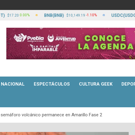
BNB(BNB)
USDC(USDC)
0.00%
-1.10%
.20
$10,149.19
$17.
NACIONAL
ESPECTÁCULOS
CULTURA GEEK
DEPO
a; semáforo volcánico permanece en Amarillo Fase 2