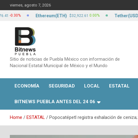
Skip
viernes, agosto 7, 2026
to
content
Ethereum(ETH)
Tether(USDT)
.30%
0.00%
$32,922.61
$17
Sitio de noticias de Puebla México con información de
Nacional Estatal Municipal de México y el Mundo
ECONOMÍA
SEGURIDAD
LOCAL
ESTATAL
BITNEWS PUEBLA ANTES DEL 24 06
Home
ESTATAL
Popocatépetl registra exhalación de ceniz