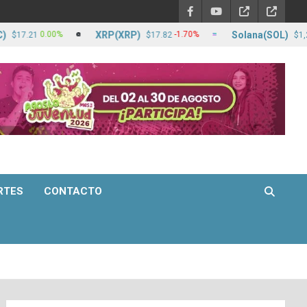
XRP(XRP)
Solana(SOL)
0.00%
-1.70%
21
$17.82
$1,266.35
RTES
CONTACTO