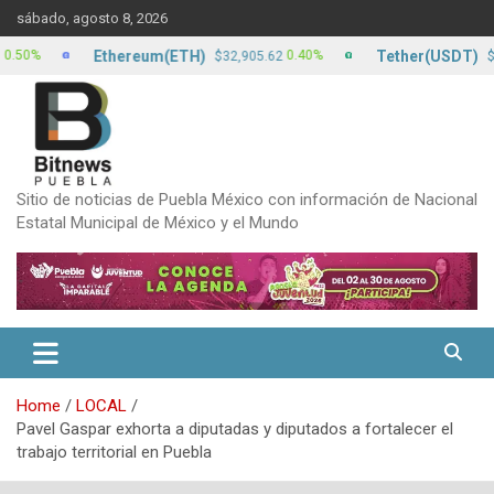
Skip
sábado, agosto 8, 2026
to
content
Ethereum(ETH)
Tether(USDT)
0.40%
$32,905.62
$17.13
Sitio de noticias de Puebla México con información de Nacional
Estatal Municipal de México y el Mundo
Home
LOCAL
Pavel Gaspar exhorta a diputadas y diputados a fortalecer el
trabajo territorial en Puebla