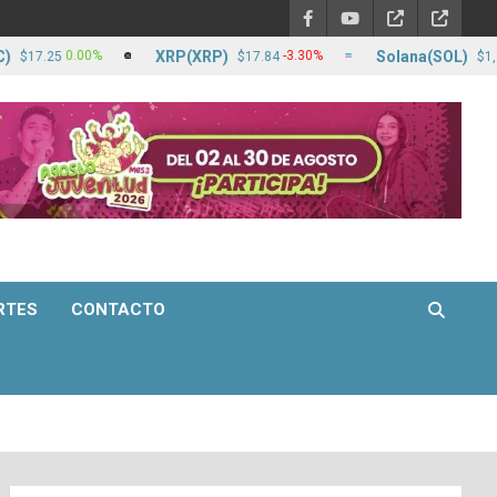
XRP(XRP)
Solana(SOL)
0.00%
-3.30%
.25
$17.84
$1,256.58
RTES
CONTACTO