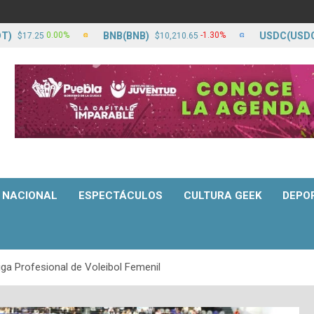
BNB(BNB)
USDC(USDC)
0.00%
-1.30%
17.25
$10,210.65
$17
NACIONAL
ESPECTÁCULOS
CULTURA GEEK
DEPO
iga Profesional de Voleibol Femenil