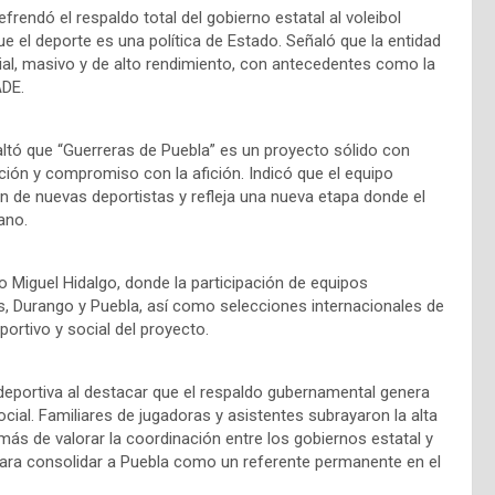
frendó el respaldo total del gobierno estatal al voleibol
ue el deporte es una política de Estado. Señaló que la entidad
cial, masivo y de alto rendimiento, con antecedentes como la
ADE.
altó que “Guerreras de Puebla” es un proyecto sólido con
ación y compromiso con la afición. Indicó que el equipo
ión de nuevas deportistas y refleja una nueva etapa donde el
ano.
o Miguel Hidalgo, donde la participación de equipos
s, Durango y Puebla, así como selecciones internacionales de
portivo y social del proyecto.
a deportiva al destacar que el respaldo gubernamental genera
social. Familiares de jugadoras y asistentes subrayaron la alta
demás de valorar la coordinación entre los gobiernos estatal y
 para consolidar a Puebla como un referente permanente en el