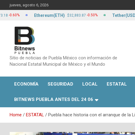
Skip
jueves, agosto 6, 2026
to
content
Ethereum(ETH)
Tether(USDT)
0.60%
-0.50%
$32,883.87
$
Sitio de noticias de Puebla México con información de
Nacional Estatal Municipal de México y el Mundo
ECONOMÍA
SEGURIDAD
LOCAL
ESTATAL
BITNEWS PUEBLA ANTES DEL 24 06
Home
ESTATAL
Puebla hace historia con el arranque de la L