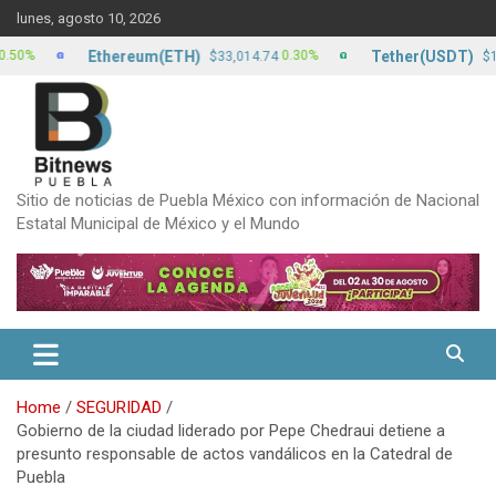
Skip
lunes, agosto 10, 2026
to
content
Ethereum(ETH)
Tether(USDT)
0.30%
0
$33,014.74
$17.13
Sitio de noticias de Puebla México con información de Nacional
Estatal Municipal de México y el Mundo
Home
SEGURIDAD
Gobierno de la ciudad liderado por Pepe Chedraui detiene a
presunto responsable de actos vandálicos en la Catedral de
Puebla