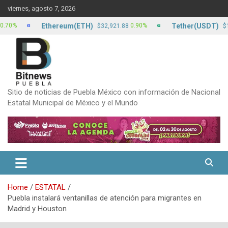
Skip
viernes, agosto 7, 2026
to
content
Ethereum(ETH)
Tether(USDT)
0.90%
0
$32,921.88
$17.15
Sitio de noticias de Puebla México con información de Nacional
Estatal Municipal de México y el Mundo
Home
ESTATAL
Puebla instalará ventanillas de atención para migrantes en
Madrid y Houston