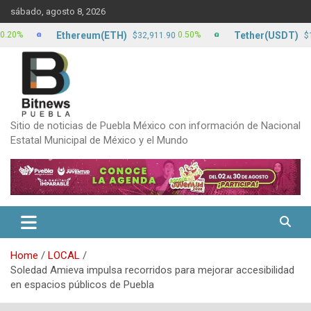
Skip
sábado, agosto 8, 2026
to
content
Ethereum(ETH)
Tether(USDT)
0.50%
0
$32,911.90
$17.13
Sitio de noticias de Puebla México con información de Nacional
Estatal Municipal de México y el Mundo
Home
LOCAL
Soledad Amieva impulsa recorridos para mejorar accesibilidad
en espacios públicos de Puebla