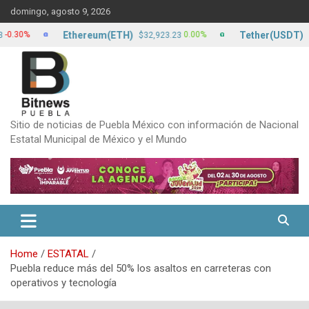
Skip
domingo, agosto 9, 2026
to
content
Ethereum(ETH)
Tether(USDT)
%
0.00%
$32,923.23
$17.13
Sitio de noticias de Puebla México con información de Nacional
Estatal Municipal de México y el Mundo
Home
ESTATAL
Puebla reduce más del 50% los asaltos en carreteras con
operativos y tecnología