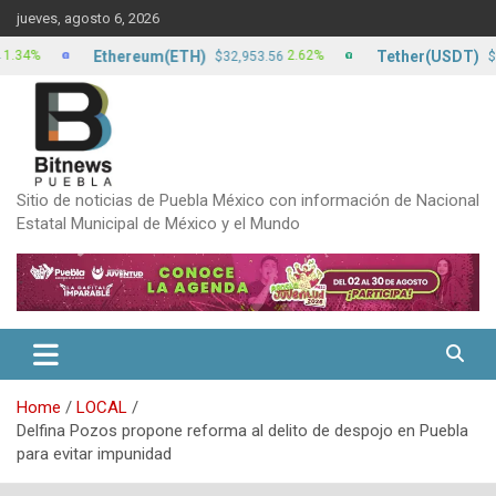
Skip
jueves, agosto 6, 2026
to
content
Ethereum(ETH)
Tether(USDT)
2.62%
$32,953.56
$17.22
Sitio de noticias de Puebla México con información de Nacional
Estatal Municipal de México y el Mundo
Home
LOCAL
Delfina Pozos propone reforma al delito de despojo en Puebla
para evitar impunidad