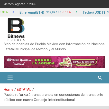
Skip
viernes, agosto 7, 2026
to
content
Ethereum(ETH)
Tether(USDT)
-0.10%
0
$32,894.76
$17.15
Sitio de noticias de Puebla México con información de Nacional
Estatal Municipal de México y el Mundo
Home
ESTATAL
Puebla reforzará transparencia en concesiones del transporte
público con nuevo Consejo Interinstitucional