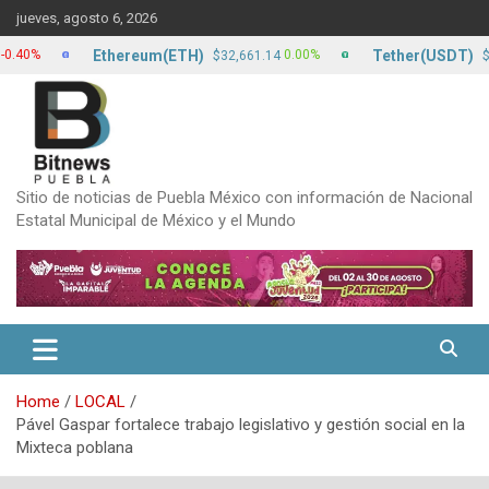
Skip
jueves, agosto 6, 2026
to
content
Ethereum(ETH)
Tether(USDT)
0.00%
$32,661.14
$17.20
Sitio de noticias de Puebla México con información de Nacional
Estatal Municipal de México y el Mundo
Home
LOCAL
Pável Gaspar fortalece trabajo legislativo y gestión social en la
Mixteca poblana