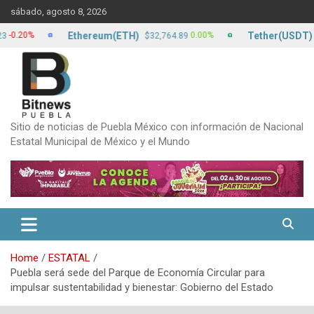
Skip
sábado, agosto 8, 2026
to
content
Ethereum(ETH)
Tether(USDT)
0%
0.00%
$32,764.89
$17.1
Sitio de noticias de Puebla México con información de Nacional
Estatal Municipal de México y el Mundo
Home
ESTATAL
Puebla será sede del Parque de Economía Circular para
impulsar sustentabilidad y bienestar: Gobierno del Estado