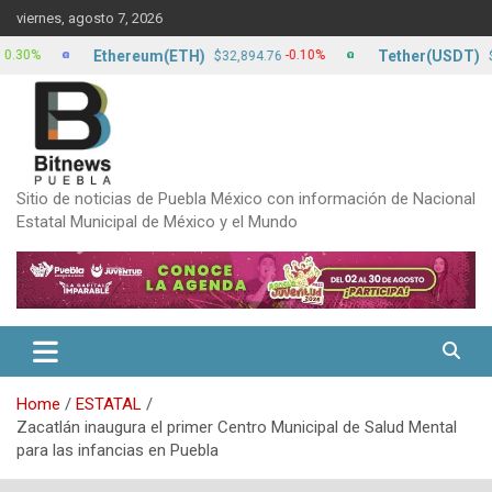
Skip
viernes, agosto 7, 2026
to
content
Ethereum(ETH)
Tether(USDT)
-0.10%
$32,894.76
$17.15
Sitio de noticias de Puebla México con información de Nacional
Estatal Municipal de México y el Mundo
Home
ESTATAL
Zacatlán inaugura el primer Centro Municipal de Salud Mental
para las infancias en Puebla