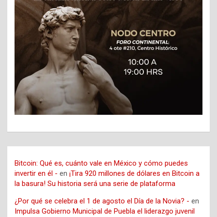
Bitcoin: Qué es, cuánto vale en México y cómo puedes
invertir en él -
en
¡Tira 920 millones de dólares en Bitcoin a
la basura! Su historia será una serie de plataforma
¿Por qué se celebra el 1 de agosto el Día de la Novia? -
en
Impulsa Gobierno Municipal de Puebla el liderazgo juvenil