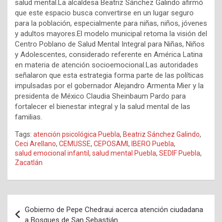
salud mental.La alcaldesa Beatriz Sánchez Galindo afirmó
que este espacio busca convertirse en un lugar seguro
para la población, especialmente para niñas, niños, jóvenes
y adultos mayores.El modelo municipal retoma la visión del
Centro Poblano de Salud Mental Integral para Niñas, Niños
y Adolescentes, considerado referente en América Latina
en materia de atención socioemocional.Las autoridades
señalaron que esta estrategia forma parte de las políticas
impulsadas por el gobernador Alejandro Armenta Mier y la
presidenta de México Claudia Sheinbaum Pardo para
fortalecer el bienestar integral y la salud mental de las
familias.
Tags:
atención psicológica Puebla
,
Beatriz Sánchez Galindo
,
Ceci Arellano
,
CEMUSSE
,
CEPOSAMI
,
IBERO Puebla
,
salud emocional infantil
,
salud mental Puebla
,
SEDIF Puebla
,
Zacatlán
Navegación
Gobierno de Pepe Chedraui acerca atención ciudadana
de
a Bosques de San Sebastián