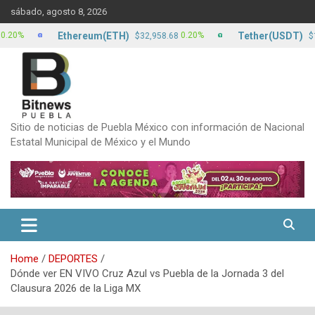
Skip
sábado, agosto 8, 2026
to
content
Ethereum(ETH)
Tether(USDT)
0.20%
$32,958.68
$17.13
Sitio de noticias de Puebla México con información de Nacional
Estatal Municipal de México y el Mundo
Home
DEPORTES
Dónde ver EN VIVO Cruz Azul vs Puebla de la Jornada 3 del
Clausura 2026 de la Liga MX