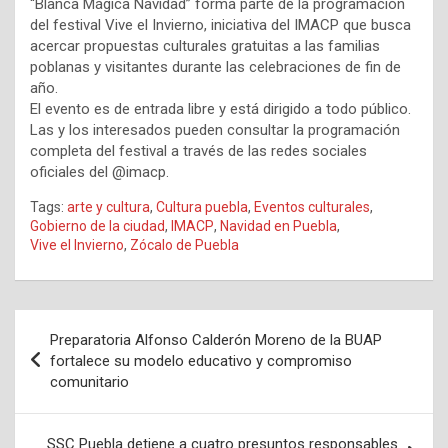
“Blanca Mágica Navidad” forma parte de la programación
del festival Vive el Invierno, iniciativa del IMACP que busca
acercar propuestas culturales gratuitas a las familias
poblanas y visitantes durante las celebraciones de fin de
año.
El evento es de entrada libre y está dirigido a todo público.
Las y los interesados pueden consultar la programación
completa del festival a través de las redes sociales
oficiales del @imacp.
Tags:
arte y cultura
,
Cultura puebla
,
Eventos culturales
,
Gobierno de la ciudad
,
IMACP
,
Navidad en Puebla
,
Vive el Invierno
,
Zócalo de Puebla
Navegación
Preparatoria Alfonso Calderón Moreno de la BUAP
de
fortalece su modelo educativo y compromiso
comunitario
entradas
SSC Puebla detiene a cuatro presuntos responsables