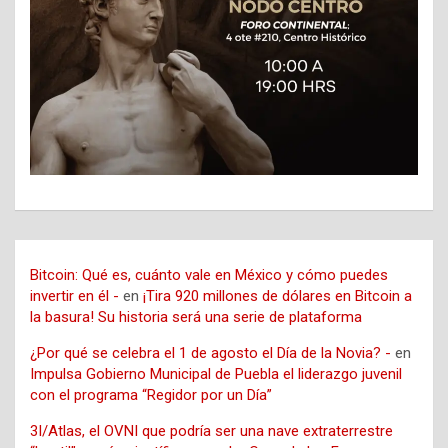
Bitcoin: Qué es, cuánto vale en México y cómo puedes
invertir en él -
en
¡Tira 920 millones de dólares en Bitcoin a
la basura! Su historia será una serie de plataforma
¿Por qué se celebra el 1 de agosto el Día de la Novia? -
en
Impulsa Gobierno Municipal de Puebla el liderazgo juvenil
con el programa “Regidor por un Día”
3I/Atlas, el OVNI que podría ser una nave extraterrestre