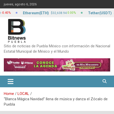
Skip
jueves, agosto 6, 2026
to
content
Ethereum(ETH)
Tether(USDT)
0.00%
$32,638.94
$17.20
Sitio de noticias de Puebla México con información de Nacional
Estatal Municipal de México y el Mundo
Home
LOCAL
“Blanca Mágica Navidad” llena de música y danza el Zócalo de
Puebla