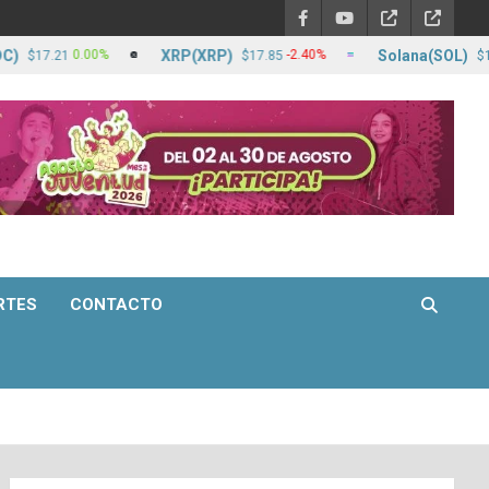
XRP(XRP)
Solana(SOL)
0.00%
-2.40%
17.21
$17.85
$1,251.
RTES
CONTACTO