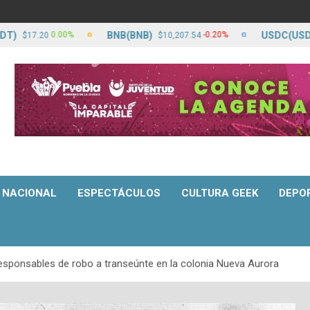
BNB(BNB)
USDC(USDC)
0.00%
-0.20%
$17.20
$10,207.54
$
NACIONAL
ESPECTÁCULOS
CULTURA GEEK
DEPO
esponsables de robo a transeúnte en la colonia Nueva Aurora