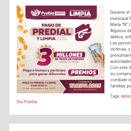
Durante el 
municipal 
María “N” (
Algunos de
delitos, en
Las person
víctimas, 
presuntame
autoridade
Con este t
su comprom
combatir lo
familias p
Tags:
deten
Ssc Puebla
Navegación