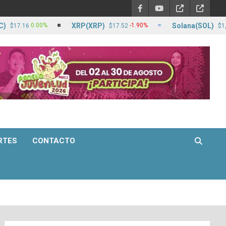
XRP(XRP)
Solana(SOL)
0.00%
-1.90%
16
$17.52
$1,265.23
RTES
CONTACTO