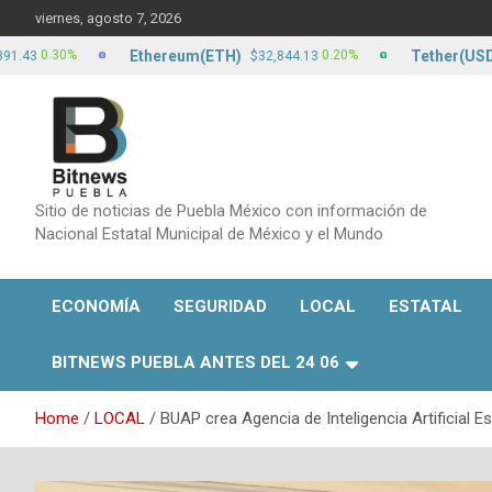
Skip
viernes, agosto 7, 2026
to
content
Ethereum(ETH)
Tether(USDT)
.30%
0.20%
$32,844.13
$17
Sitio de noticias de Puebla México con información de
Nacional Estatal Municipal de México y el Mundo
ECONOMÍA
SEGURIDAD
LOCAL
ESTATAL
BITNEWS PUEBLA ANTES DEL 24 06
Home
LOCAL
BUAP crea Agencia de Inteligencia Artificial 