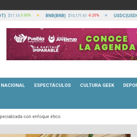
BNB(BNB)
USDC(USDC)
0.00%
-0.20%
.15
$10,171.61
$17.
NACIONAL
ESPECTÁCULOS
CULTURA GEEK
DEPO
Especializada con enfoque ético