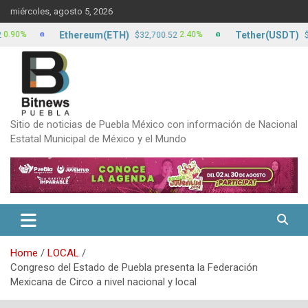
Skip
miércoles, agosto 5, 2026
to
content
Ethereum(ETH)
Tether(USDT)
2.40%
$32,700.52
$17.22
Sitio de noticias de Puebla México con información de Nacional
Estatal Municipal de México y el Mundo
Home
LOCAL
Congreso del Estado de Puebla presenta la Federación
Mexicana de Circo a nivel nacional y local