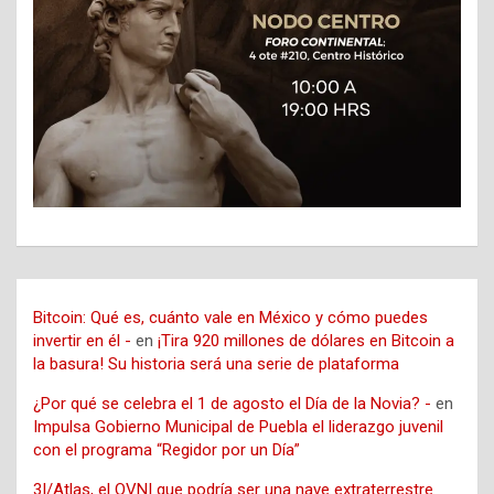
Bitcoin: Qué es, cuánto vale en México y cómo puedes
invertir en él -
en
¡Tira 920 millones de dólares en Bitcoin a
la basura! Su historia será una serie de plataforma
¿Por qué se celebra el 1 de agosto el Día de la Novia? -
en
Impulsa Gobierno Municipal de Puebla el liderazgo juvenil
con el programa “Regidor por un Día”
3I/Atlas, el OVNI que podría ser una nave extraterrestre