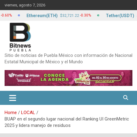
Skip
viernes, agosto 7, 2026
to
content
Ethereum(ETH)
Tether(USDT)
-0.30%
$32,721.22
$17.20
Sitio de noticias de Puebla México con información de Nacional
Estatal Municipal de México y el Mundo
Home
LOCAL
BUAP en el segundo lugar nacional del Ranking UI GreenMetric
2025 y lidera manejo de residuos