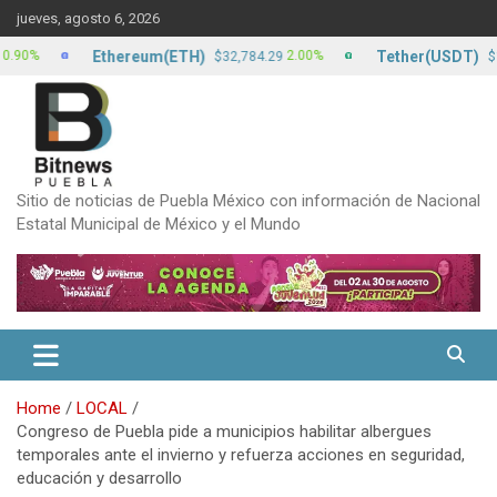
Skip
jueves, agosto 6, 2026
to
content
Ethereum(ETH)
Tether(USDT)
2.00%
0
$32,784.29
$17.22
Sitio de noticias de Puebla México con información de Nacional
Estatal Municipal de México y el Mundo
Home
LOCAL
Congreso de Puebla pide a municipios habilitar albergues
temporales ante el invierno y refuerza acciones en seguridad,
educación y desarrollo