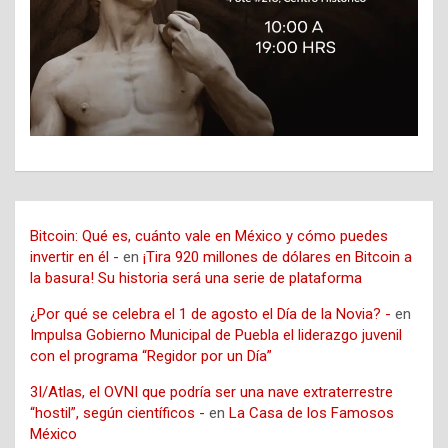
Bitcoin: Qué es, cuánto vale en México y cómo puedes
invertir en él -
en
¡Tira 920 millones de dólares en Bitcoin a
la basura! Su historia será una serie de plataforma
¿Por qué se celebra el 1 de agosto el Día de la Novia? -
en
Impulsa Gobierno Municipal de Puebla el liderazgo juvenil
con el programa “Regidor por un Día”
3I/Atlas, el OVNI que podría ser una nave extraterrestre
“hostil”, según científicos -
en
La Casa de los Famosos
México