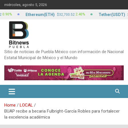
Skip
miércoles, agosto 5, 2026
to
content
Ethereum(ETH)
Tether(USDT)
%
2.40%
$32,700.52
$17.22
Sitio de noticias de Puebla México con información de Nacional
Estatal Municipal de México y el Mundo
Home
LOCAL
BUAP recibe a becaria Fulbright-García Robles para fortalecer
la excelencia académica