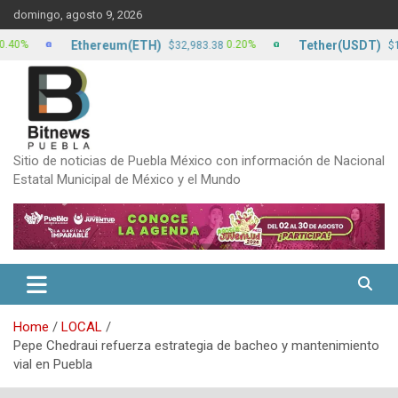
Skip
domingo, agosto 9, 2026
to
content
Ethereum(ETH)
Tether(USDT)
0.20%
0
$32,983.38
$17.13
Sitio de noticias de Puebla México con información de Nacional
Estatal Municipal de México y el Mundo
Home
LOCAL
Pepe Chedraui refuerza estrategia de bacheo y mantenimiento
vial en Puebla