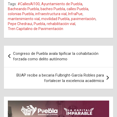
Tags:
#CallesAl100
,
Ayuntamiento de Puebla
,
Bacheando Puebla
,
bacheo Puebla
,
calles Puebla
,
colonias Puebla
,
infraestructura vial
,
InfraPue
,
mantenimiento vial
,
movilidad Puebla
,
pavimentación
,
Pepe Chedraui
,
Puebla
,
rehabilitación vial
,
Tren Capitalino de Pavimentación
Navegación
Congreso de Puebla avala tipificar la cohabitación
de
forzada como delito autónomo
entradas
BUAP recibe a becaria Fulbright-García Robles para
fortalecer la excelencia académica