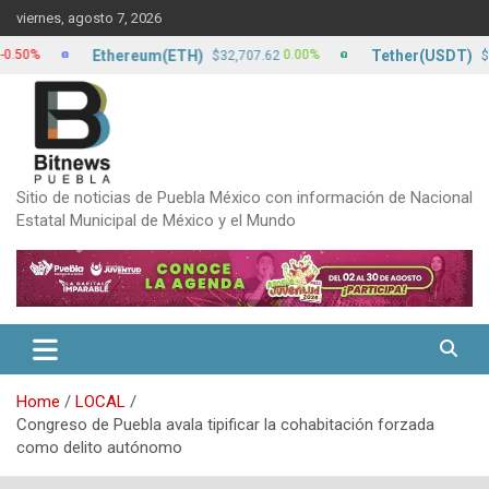
Skip
viernes, agosto 7, 2026
to
content
Ethereum(ETH)
Tether(USDT)
0.00%
0
$32,707.62
$17.20
Sitio de noticias de Puebla México con información de Nacional
Estatal Municipal de México y el Mundo
Home
LOCAL
Congreso de Puebla avala tipificar la cohabitación forzada
como delito autónomo