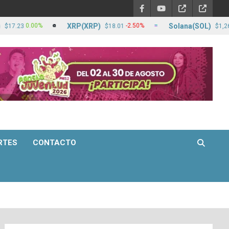
XRP(XRP)
Solana(SOL)
0.00%
-2.50%
-0.
$18.01
$1,265.73
RTES
CONTACTO