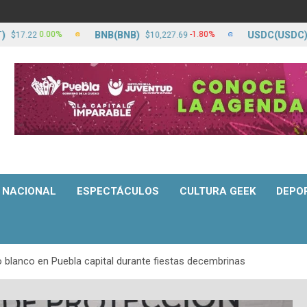
BNB(BNB)
USDC(USDC)
0.00%
-1.80%
2
$10,227.69
$17.23
NACIONAL
ESPECTÁCULOS
CULTURA GEEK
DEPO
do blanco en Puebla capital durante fiestas decembrinas