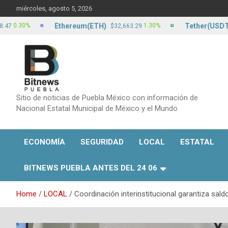
Skip
miércoles, agosto 5, 2026
to
content
Ethereum(ETH)
Tether(USDT)
0%
1.30%
$32,663.29
$17.2
Sitio de noticias de Puebla México con información de
Nacional Estatal Municipal de México y el Mundo
ECONOMÍA
SEGURIDAD
LOCAL
ESTATAL
BITNEWS PUEBLA ANTES DEL 24 06
Home
LOCAL
Coordinación interinstitucional garantiza sal