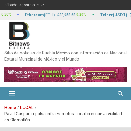
Skip
sábado, agosto 8, 2026
to
content
Ethereum(ETH)
Tether(USDT)
0.20%
0
$32,958.68
$17.13
Sitio de noticias de Puebla México con información de Nacional
Estatal Municipal de México y el Mundo
Home
LOCAL
Pavel Gaspar impulsa infraestructura local con nueva vialidad
en Olomatlán