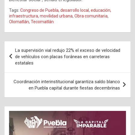
Tags:
Congreso de Puebla
,
desarrollo local
,
educación
,
infraestructura
,
movilidad urbana
,
Obra comunitaria
,
Olomatlán
,
Tecomatlán
Navegación
La supervisión vial redujo 22% el exceso de velocidad
de
de vehículos con placas foráneas en carreteras
estatales
entradas
Coordinación interinstitucional garantiza saldo blanco
en Puebla capital durante fiestas decembrinas