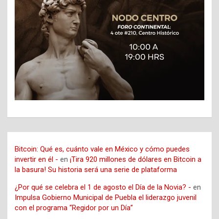
Bitcoin: Qué es, cuánto vale en México y cómo puedes
invertir en él -
en
¡Tira 920 millones de dólares en Bitcoin a
la basura! Su historia será una serie de plataforma
¿Por qué se celebra el 1 de agosto el Día de la Novia? -
en
Impulsa Gobierno Municipal de Puebla el liderazgo juvenil
con el programa “Regidor por un Día”