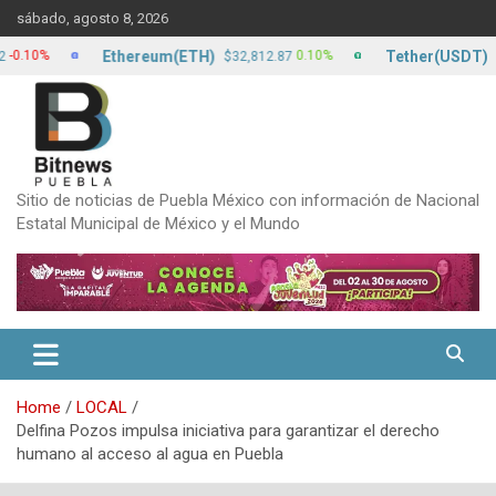
Skip
sábado, agosto 8, 2026
to
content
Ethereum(ETH)
Tether(USDT)
%
0.10%
$32,812.87
$17.1
Sitio de noticias de Puebla México con información de Nacional
Estatal Municipal de México y el Mundo
Home
LOCAL
Delfina Pozos impulsa iniciativa para garantizar el derecho
humano al acceso al agua en Puebla