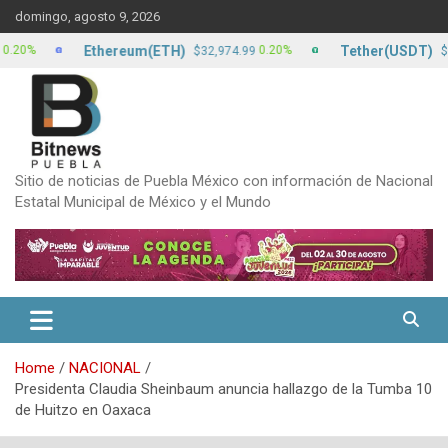
Skip
domingo, agosto 9, 2026
to
content
Ethereum(ETH)
Tether(USDT)
0.20%
$32,974.99
$17.13
Sitio de noticias de Puebla México con información de Nacional
Estatal Municipal de México y el Mundo
Home
NACIONAL
Presidenta Claudia Sheinbaum anuncia hallazgo de la Tumba 10
de Huitzo en Oaxaca