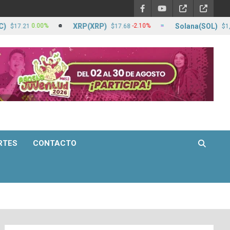
XRP(XRP)
Solana(SOL)
0.00%
-2.10%
-
21
$17.68
$1,254.64
RTES
CONTACTO