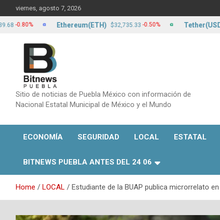
Skip
viernes, agosto 7, 2026
to
content
Ethereum(ETH)
Tether(USDT)
80%
-0.50%
$32,735.33
$17
Sitio de noticias de Puebla México con información de
Nacional Estatal Municipal de México y el Mundo
ECONOMÍA
SEGURIDAD
LOCAL
ESTATAL
BITNEWS PUEBLA ANTES DEL 24 06
Home
LOCAL
Estudiante de la BUAP publica microrrelato en 