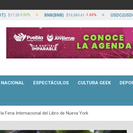
BNB(BNB)
USDC(USDC)
0.00%
-1.60%
.20
$10,083.61
$17.
NACIONAL
ESPECTÁCULOS
CULTURA GEEK
DEPO
la Feria Internacional del Libro de Nueva York