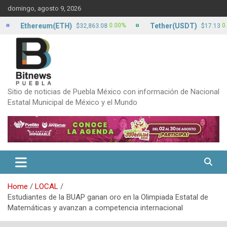
Skip
domingo, agosto 9, 2026
to
content
Ethereum(ETH)
Tether(USDT)
0.00%
0.00%
$32,863.08
$17.13
Sitio de noticias de Puebla México con información de Nacional
Estatal Municipal de México y el Mundo
Home
LOCAL
Estudiantes de la BUAP ganan oro en la Olimpiada Estatal de
Matemáticas y avanzan a competencia internacional