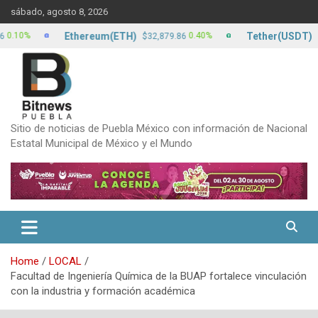
Skip
sábado, agosto 8, 2026
to
content
Ethereum(ETH)
Tether(USDT)
%
0.40%
$32,879.86
$17.13
Sitio de noticias de Puebla México con información de Nacional
Estatal Municipal de México y el Mundo
Home
LOCAL
Facultad de Ingeniería Química de la BUAP fortalece vinculación
con la industria y formación académica