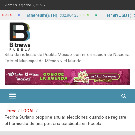
Skip
viernes, agosto 7, 2026
to
content
Ethereum(ETH)
Tether(USDT)
%
0.00%
$32,864.25
$17.20
Sitio de noticias de Puebla México con información de Nacional
Estatal Municipal de México y el Mundo
Home
LOCAL
Fedrha Suriano propone anular elecciones cuando se registre
el homicidio de una persona candidata en Puebla