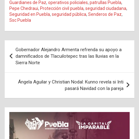
Guardianes de Paz
,
operativos policiales
,
patrullas Puebla
,
Pepe Chedraui
,
Protección civil puebla
,
seguridad ciudadana
,
Seguridad en Puebla
,
seguridad pública
,
Senderos de Paz
,
Ssc Puebla
Navegación
Gobernador Alejandro Armenta refrenda su apoyo a
de
damnificados de Tlacuilotepec tras las lluvias en la
Sierra Norte
entradas
Ángela Aguilar y Christian Nodal: Kunno revela si Inti
pasará Navidad con la pareja