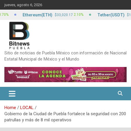
Skip
jueves, agosto 6, 2026
to
content
Ethereum(ETH)
Tether(USDT)
2.10%
0.
$33,020.17
$17.24
Sitio de noticias de Puebla México con información de Nacional
Estatal Municipal de México y el Mundo
Home
LOCAL
Gobierno de la Ciudad de Puebla fortalece la seguridad con 200
patrullas y más de 8 mil operativos