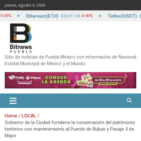
Skip
jueves, agosto 6, 2026
to
content
Ethereum(ETH)
Tether(USDT)
-0.40%
$32,911.30
$17.24
Sitio de noticias de Puebla México con información de Nacional
Estatal Municipal de México y el Mundo
Home
LOCAL
Gobierno de la Ciudad fortalece la conservación del patrimonio
histórico con mantenimiento al Puente de Bubas y Pasaje 5 de
Mayo