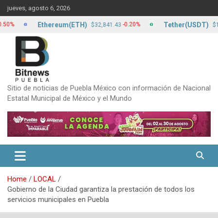
Skip
jueves, agosto 6, 2026
to
content
Ethereum(ETH)
Tether(USDT)
-0.20%
0.
$32,841.43
$17.24
Sitio de noticias de Puebla México con información de Nacional
Estatal Municipal de México y el Mundo
Home
LOCAL
Gobierno de la Ciudad garantiza la prestación de todos los
servicios municipales en Puebla