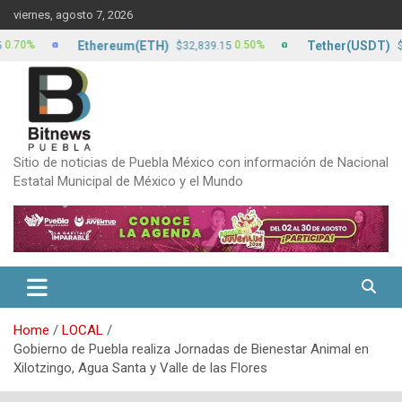
Skip
viernes, agosto 7, 2026
to
content
Ethereum(ETH)
Tether(USDT)
%
0.50%
$32,839.15
$17.1
Sitio de noticias de Puebla México con información de Nacional
Estatal Municipal de México y el Mundo
Home
LOCAL
Gobierno de Puebla realiza Jornadas de Bienestar Animal en
Xilotzingo, Agua Santa y Valle de las Flores