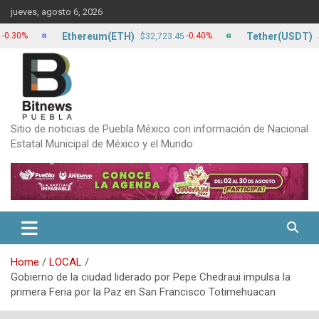
Skip
jueves, agosto 6, 2026
to
content
Ethereum(ETH)
Tether(USDT)
-0.40%
$32,723.45
$17.20
Sitio de noticias de Puebla México con información de Nacional
Estatal Municipal de México y el Mundo
Home
LOCAL
Gobierno de la ciudad liderado por Pepe Chedraui impulsa la
primera Feria por la Paz en San Francisco Totimehuacan