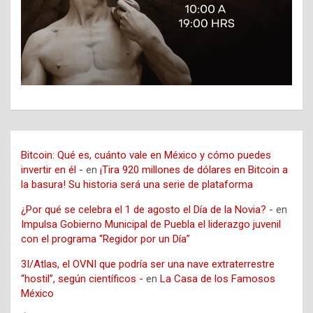
Bitcoin: Qué es, cuánto vale en México y cómo puedes
invertir en él -
en
¡Tira 920 millones de dólares en Bitcoin a
la basura! Su historia será una serie de plataforma
¿Por qué se celebra el 1 de agosto el Día de la Novia? -
en
Impulsa Gobierno Municipal de Puebla el liderazgo juvenil
con el programa “Regidor por un Día”
3I/Atlas, el OVNI que podría ser una nave extraterrestre
“hostil”, según científicos -
en
La Casa de los Famosos
México