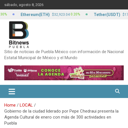
Skip
sábado, agosto 8, 2026
to
content
Ethereum(ETH)
Tether(USDT)
0.20%
0.00
$32,923.04
$17.13
Sitio de noticias de Puebla México con información de Nacional
Estatal Municipal de México y el Mundo
Home
LOCAL
Gobierno de la ciudad liderado por Pepe Chedraui presenta la
Agenda Cultural de enero con más de 300 actividades en
Puebla