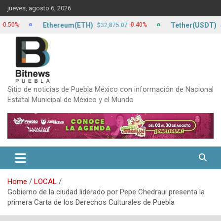
Skip
jueves, agosto 6, 2026
to
content
Ethereum(ETH)
Tether(USDT)
-0.40%
$32,875.07
$17.24
Sitio de noticias de Puebla México con información de Nacional
Estatal Municipal de México y el Mundo
Home
LOCAL
Gobierno de la ciudad liderado por Pepe Chedraui presenta la
primera Carta de los Derechos Culturales de Puebla