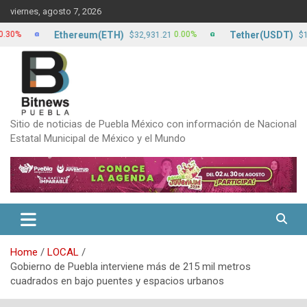
Skip
viernes, agosto 7, 2026
to
content
Ethereum(ETH)
Tether(USDT)
0.00%
0
$32,931.21
$17.20
Sitio de noticias de Puebla México con información de Nacional
Estatal Municipal de México y el Mundo
Home
LOCAL
Gobierno de Puebla interviene más de 215 mil metros
cuadrados en bajo puentes y espacios urbanos