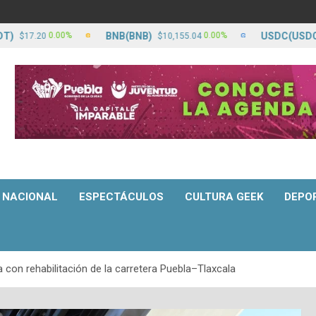
BNB(BNB)
USDC(USDC)
0.00%
0.00%
.20
$10,155.04
$17.
NACIONAL
ESPECTÁCULOS
CULTURA GEEK
DEPO
 con rehabilitación de la carretera Puebla–Tlaxcala