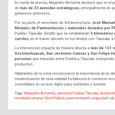
En rueda de prensa, Alejandro Armenta destacó que en el p
de
más de 33 avenidas estratégicas
, principalmente en a
gobiernos anteriores.
Por su parte, el secretario de Infraestructura,
José Manuel
Módulos de Pavimentación
y
materiales donados por 
Puebla–Tlaxcala. Detalló que se rehabilitarán
3 kilómetros 
carriles
, en el tramo ubicado en los límites con Tlaxcala, a
La intervención impacta de manera directa a
más de 131 m
Xochimehuacan, San Jerónimo Caleras y San Felipe Hu
personas
que transitan entre Puebla y Tlaxcala, incluyendo
productivo.
Habitantes de la zona reconocieron la importancia de la obr
modernización de esta vialidad fortalecerá el comercio loca
consolidará un acceso digno para visitantes y turistas.
Tags:
Alejandro Armenta
,
carretera Puebla Tlaxcala
,
desarroll
movilidad urbana
,
Obra Pública
,
pavimentación
,
seguridad vial