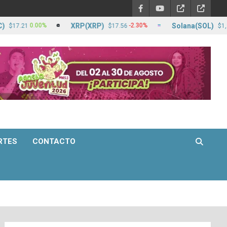
XRP(XRP)
Solana(SOL)
0.00%
-2.30%
-
21
$17.56
$1,251.54
RTES
CONTACTO