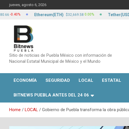
Skip
jueves, agosto 6, 2026
to
content
Ethereum(ETH)
Tether(USDT)
.40%
0.00%
$32,669.58
$17
Sitio de noticias de Puebla México con información de
Nacional Estatal Municipal de México y el Mundo
ECONOMÍA
SEGURIDAD
LOCAL
ESTATAL
BITNEWS PUEBLA ANTES DEL 24 06
Home
LOCAL
Gobierno de Puebla transforma la obra pública